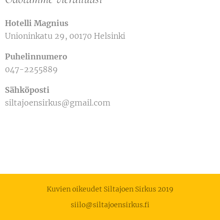
Hotelli Magnius
Unioninkatu 29, 00170 Helsinki
Puhelinnumero
047-2255889
Sähköposti
siltajoensirkus@gmail.com
Kuvien oikeudet Siltajoen Sirkus 2019
siilo@siltajoensirkus.fi